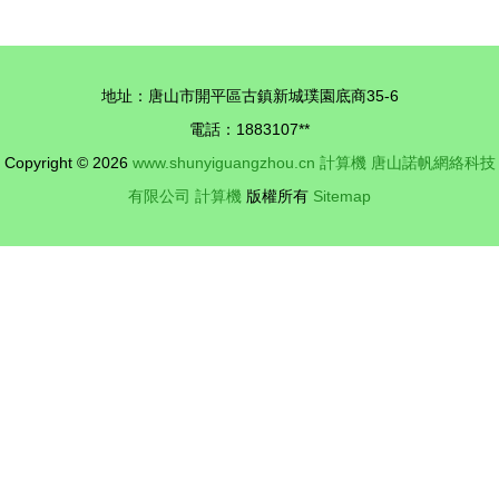
電腦產品圖
屬制品公司
片21素材
電腦機箱外
it168一體
殼
地址：唐山市開平區古鎮新城璞園底商35-6
電腦圖片大
電話：1883107**
全
Copyright © 2026
www.shunyiguangzhou.cn
計算機
唐山諾帆網絡科技
有限公司
計算機
版權所有
Sitemap