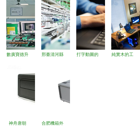
南 代購、
造圖景
算機配置信
價格與二手
息 三種簡
選購攻略
單有效的方
法
數廣寶德升
邢臺清河縣
打字動圖的
純實木的工
騰AI全棧解
共享設備如
奧秘 計算
作效率 打
決方案 點
何讓 “接得
機如何將字
造超棒的電
亮廣西制造
住大訂單”
符化為形動
腦工作環境
工業4.0之
成為標配
之界
路
神舟唐朝
合肥機箱外
g500t一體
殼 宏浩金