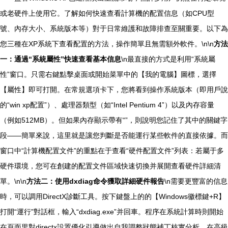
或老硬件上使用它。了解如何快速查看計算機的配置信息（如CPU型
號、內存大小、系統版本等）對于日常維護和故障排查至關重要。以下為
您三種在XP系統下查看配置的方法，操作簡單且無需額外軟件。\n\n
方法
一：通過“系統屬性”快速查看基本信息
\n最直接的方式是利用“系統屬
性”窗口。只需右鍵點擊桌面或開始菜單中的【我的電腦】圖標，選擇
【屬性】即可打開。在常規選項卡下，您將看到操作系統版本（即用戶說
的“win xp配置”）、處理器類型（如“Intel Pentium 4”）以及內存容量
（例如512MB）。但如果內存顯示帶有“”，則說明您記住了其中的關鍵字
段——簡單來說，這里就是讓您判斷是否能運行某些軟件的直接依據。而
窗口中“計算機配置文件”的重點在于查看“硬件配置文件”列表：若屬于多
硬件環境，您可在創建的配置文件區域快速切換并展開查看硬件詳細清
單。\n\n
方法二：使用dxdiag命令獲取詳細硬件報告
\n需要更豐富的信息
時，可以調用DirectX診斷工具。按下鍵盤上的的【Windows徽標鍵+R】
打開“運行”對話框，輸入“dxdiag.exe”并回車。程序在系統計算時則開始
在頁面里對directx設置優化引導做出自我調整狀態補丁核實分析，在高級