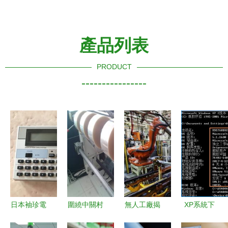
產品列表
PRODUCT
----------------
日本袖珍電
圍繞中關村
無人工廠揭
XP系統下
腦購買全指
電子城的
開的未來制
如何查看計